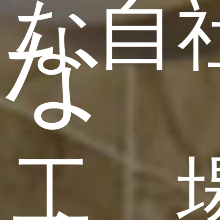
な自
な
工