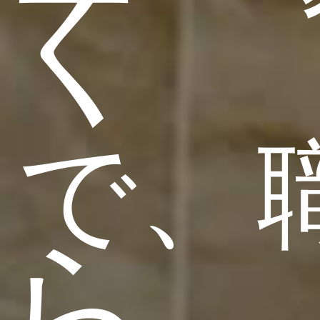
く
で、
ら