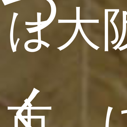
つ
は大
く
市