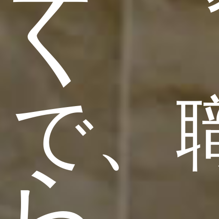
く
で、
ら