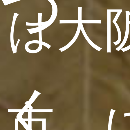
つ
は大
く
市