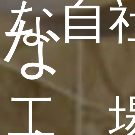
な自
な
工