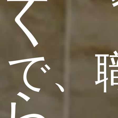
く
で、
ら