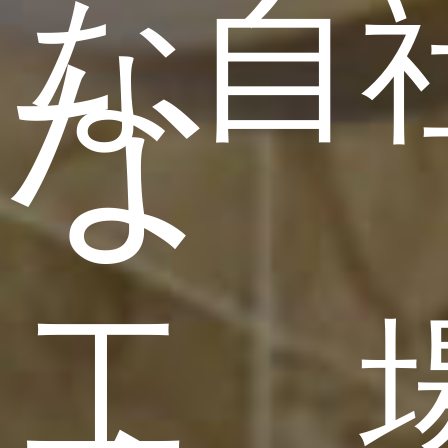
な自
な
工