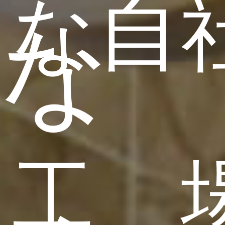
な自
な
工