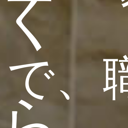
く
で、
ら