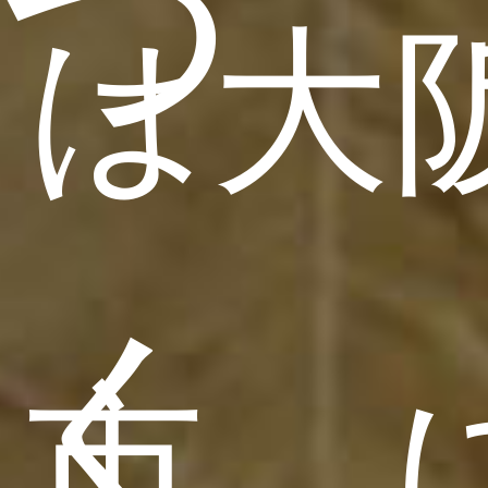
つ
は大
く
市