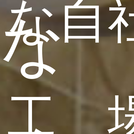
な自
な
工