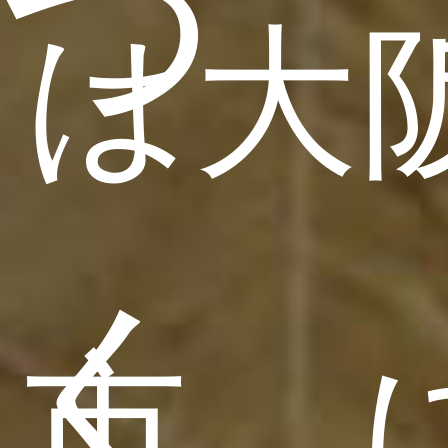
つ
は大
く
市