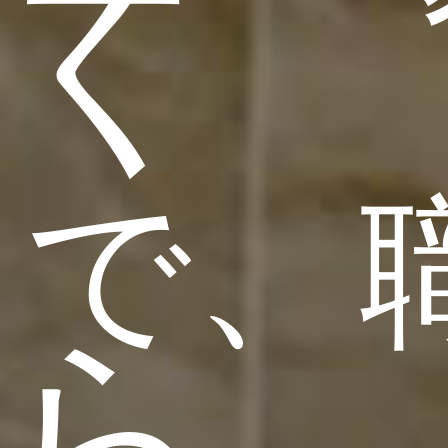
く
で、
ら