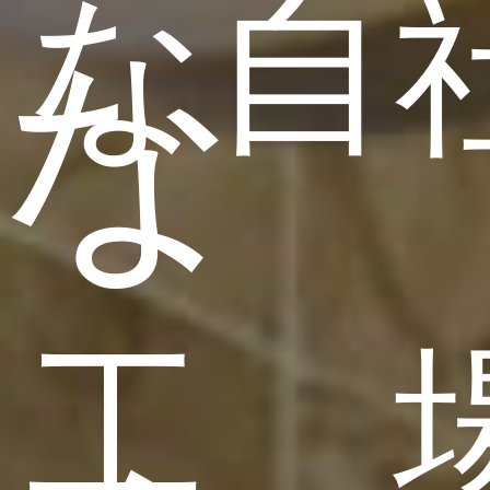
な自
な
工