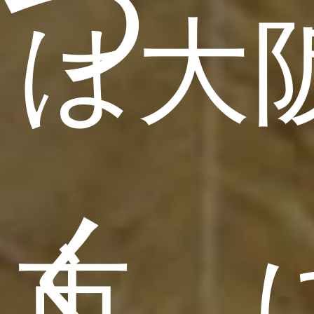
つ
は大
く
市