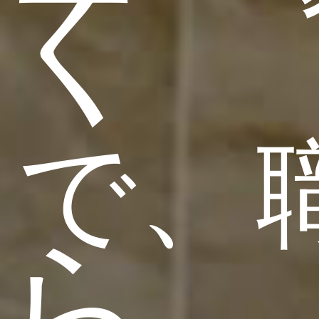
く
で、
ら