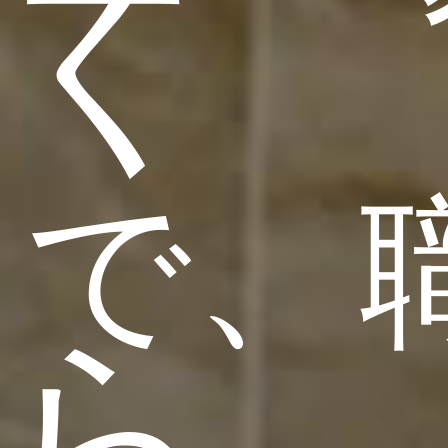
く
で、
ら