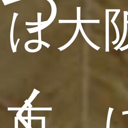
つ
は大
く
市