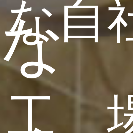
な自
な
工