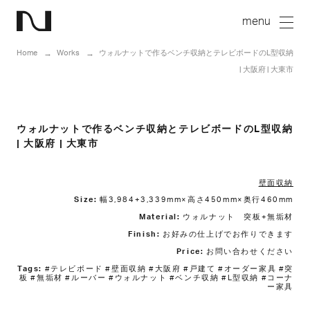
Home
Works
ウォルナットで作るベンチ収納とテレビボードのL型収納
| 大阪府 | 大東市
ウォルナットで作るベンチ収納とテレビボードのL型収納
| 大阪府 | 大東市
壁面収納
Size:
幅3,984+3,339mm×高さ450mm×奥行460mm
Material:
ウォルナット 突板+無垢材
Finish:
お好みの仕上げでお作りできます
Price:
お問い合わせください
Tags:
#テレビボード #壁面収納 #大阪府 #戸建て #オーダー家具 #突
板 #無垢材 #ルーバー #ウォルナット #ベンチ収納 #L型収納 #コーナ
ー家具